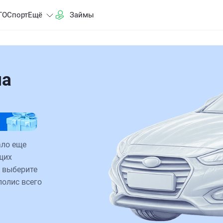
ГО
Спорт
Ещё
Займы
на
ало еще
щих
 выберите
полис всего