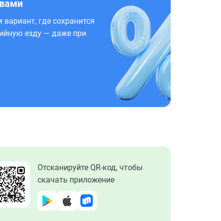
 вами
 вариант, где сохранится
ийную езду — даже при
Отсканируйте QR-код, чтобы
скачать приложение