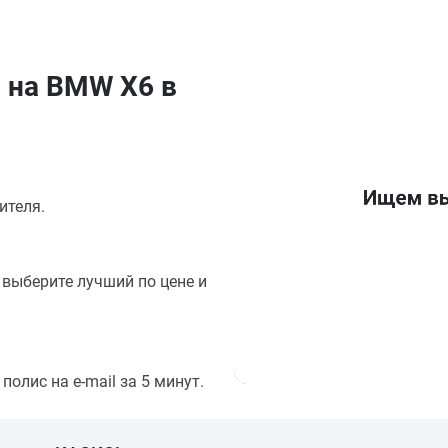
 на BMW X6 в
ителя.
выберите лучший по цене и
олис на e-mail за 5 минут.