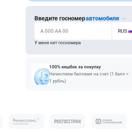
Введите госномер
автомобиля
А 000 АА 00
RUS
У меня нет госномера
100% кешбэк за покупку
Начисляем баллами на счет (1 балл =
1 рубль)