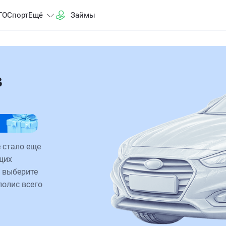
ГО
Спорт
Ещё
Займы
в
 стало еще
щих
 выберите
полис всего