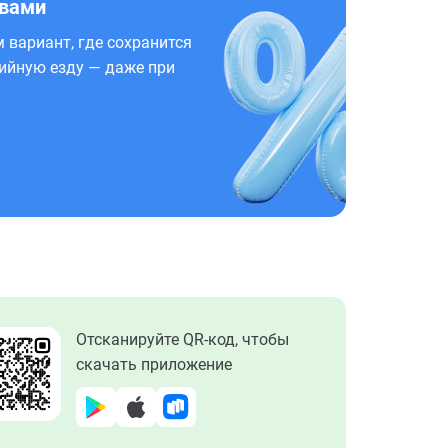
 вами
 вариант, где сохранится
ийную езду — даже при
Отсканируйте QR-код, чтобы
скачать приложение