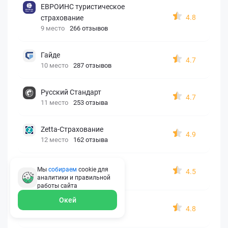
ЕВРОИНС туристическое
4.8
страхование
9 место
266 отзывов
Гайде
4.7
10 место
287 отзывов
Русский Стандарт
4.7
11 место
253 отзыва
Zetta-Страхование
4.9
12 место
162 отзыва
СберСтрахование
Мы
собираем
cookie для
4.5
13 место
326 отзывов
аналитики и правильной
работы
сайта
Окей
Евроинс
4.8
14 место
187 отзывов