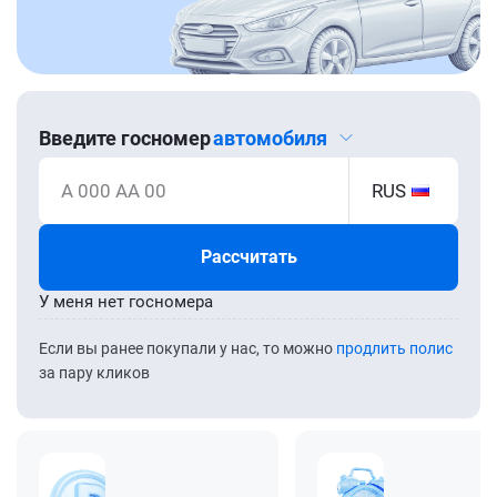
Введите госномер
автомобиля
А 000 АА 00
RUS
Рассчитать
У меня нет госномера
Если вы ранее покупали у нас, то можно
продлить полис
за пару кликов