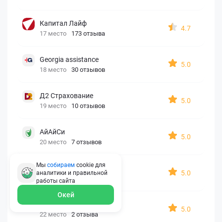
Капитал Лайф
4.7
17 место
173 отзыва
Georgia assistance
5.0
18 место
30 отзывов
Д2 Страхование
5.0
19 место
10 отзывов
АйАйСи
5.0
20 место
7 отзывов
Мы
собираем
cookie для
OxySport
5.0
аналитики и правильной
21 место
6 отзывов
работы
сайта
Окей
ERGO AXA
5.0
22 место
2 отзыва