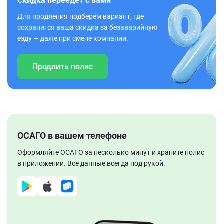
Скидка переедет с вами
Для продления подберём вариант, где
сохранится ваша скидка за безаварийную
езду — даже при смене компании.
Продлить полис
ОСАГО в вашем телефоне
Оформляйте ОСАГО за несколько минут и храните полис
в приложении. Все данные всегда под рукой.