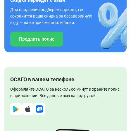
Скидка переедет с вами
Для продления подберём вариант, где
сохранится ваша скидка за безаварийную
езду — даже при смене компании.
Продлить полис
ОСАГО в вашем телефоне
Оформляйте ОСАГО за несколько минут и храните полис
в приложении. Все данные всегда под рукой.