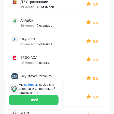
Д2 Страхование
5.0
19 место
10 отзывов
АйАйСи
5.0
20 место
7 отзывов
OxySport
5.0
21 место
6 отзывов
ERGO AXA
5.0
22 место
2 отзыва
Oxy Travel Premium
5.0
23 место
1 отзыв
Мы
собираем
cookie для
аналитики и правильной
работы
сайта
УралСиб
5.0
24 место
1 отзыв
Окей
МАКС