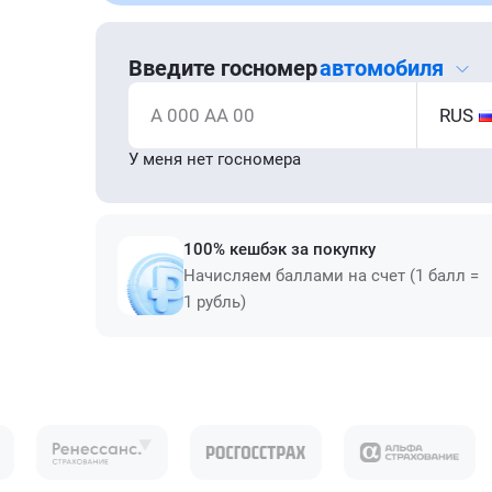
Введите госномер
автомобиля
А 000 АА 00
RUS
У меня нет госномера
100% кешбэк за покупку
Начисляем баллами на счет (1 балл =
1 рубль)