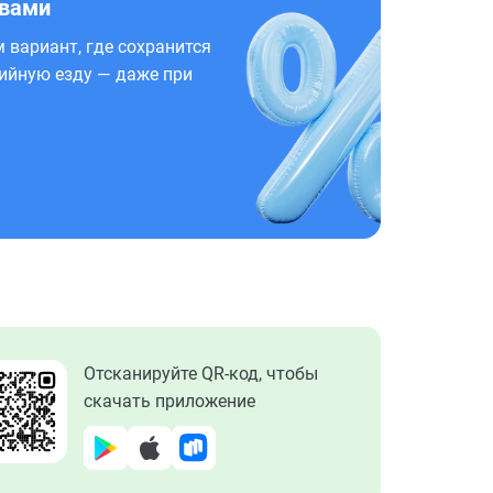
 вами
 вариант, где сохранится
ийную езду — даже при
Отсканируйте QR-код, чтобы
скачать приложение