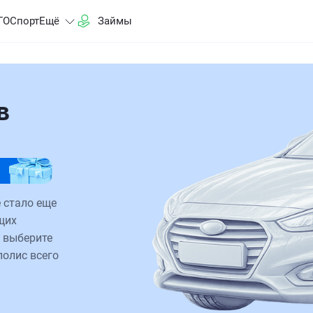
ГО
Спорт
Ещё
Займы
в
 стало еще
щих
 выберите
полис всего