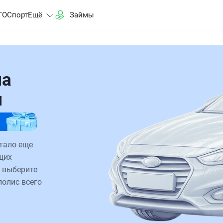
ГО
Спорт
Ещё
Займы
на
и
тало еще
щих
 выберите
полис всего