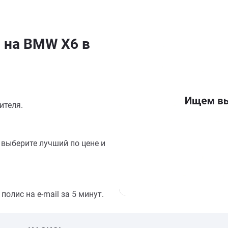
 на BMW X6 в
ителя.
выберите лучший по цене и
олис на e-mail за 5 минут.