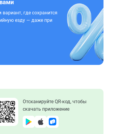
 вами
 вариант, где сохранится
ийную езду — даже при
Отсканируйте QR-код, чтобы
скачать приложение