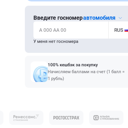
Введите госномер
автомобиля
А 000 АА 00
RUS
У меня нет госномера
100% кешбэк за покупку
Начисляем баллами на счет (1 балл =
1 рубль)