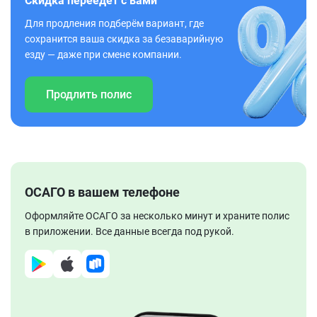
Скидка переедет с вами
Для продления подберём вариант, где
сохранится ваша скидка за безаварийную
езду — даже при смене компании.
Продлить полис
ОСАГО в вашем телефоне
Оформляйте ОСАГО за несколько минут и храните полис
в приложении. Все данные всегда под рукой.