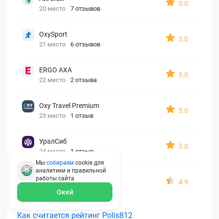
5.0
20 место
7 отзывов
OxySport
5.0
21 место
6 отзывов
ERGO AXA
5.0
22 место
2 отзыва
Oxy Travel Premium
5.0
23 место
1 отзыв
УралСиб
5.0
24 место
1 отзыв
Мы
собираем
cookie для
аналитики и правильной
МАКС
работы
сайта
4.9
25 место
15 отзывов
Окей
Как считается рейтинг Polis812