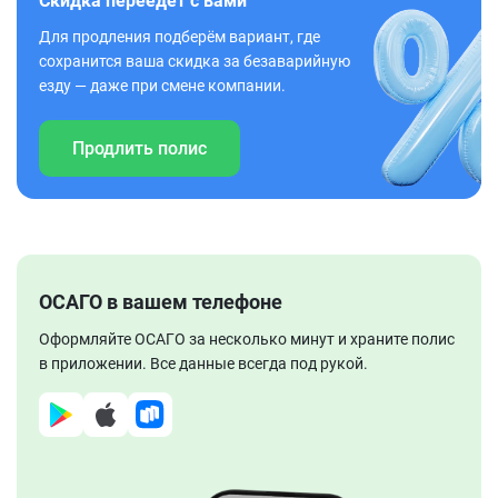
Скидка переедет с вами
Для продления подберём вариант, где
сохранится ваша скидка за безаварийную
езду — даже при смене компании.
Продлить полис
ОСАГО в вашем телефоне
Оформляйте ОСАГО за несколько минут и храните полис
в приложении. Все данные всегда под рукой.