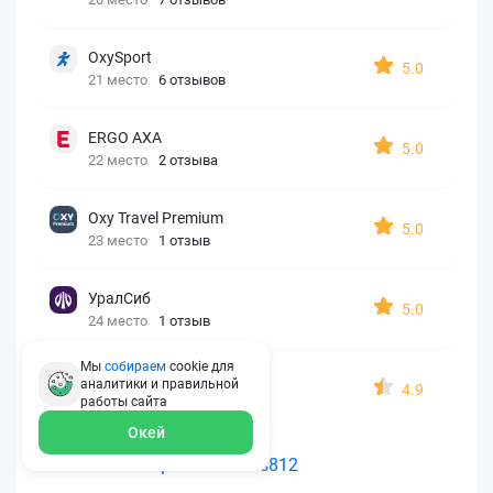
OxySport
5.0
21 место
6 отзывов
ERGO AXA
5.0
22 место
2 отзыва
Oxy Travel Premium
5.0
23 место
1 отзыв
УралСиб
5.0
24 место
1 отзыв
Мы
собираем
cookie для
МАКС
аналитики и правильной
4.9
25 место
15 отзывов
работы
сайта
Окей
Как считается рейтинг Polis812