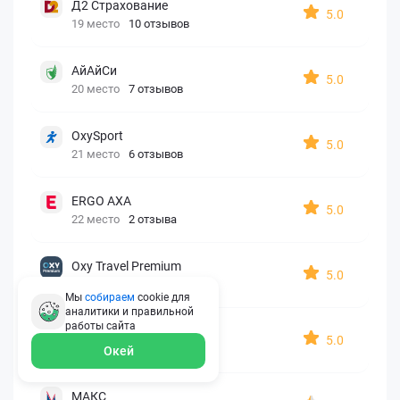
Д2 Страхование
5.0
19 место
10 отзывов
АйАйСи
5.0
20 место
7 отзывов
OxySport
5.0
21 место
6 отзывов
ERGO AXA
5.0
22 место
2 отзыва
Oxy Travel Premium
5.0
23 место
1 отзыв
Мы
собираем
cookie для
аналитики и правильной
работы
сайта
УралСиб
5.0
24 место
1 отзыв
Окей
МАКС