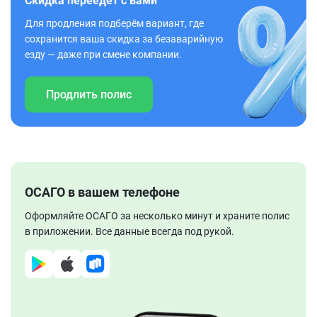
Скидка переедет с вами
Для продления подберём вариант, где
сохранится ваша скидка за безаварийную
езду — даже при смене компании.
Продлить полис
ОСАГО в вашем телефоне
Оформляйте ОСАГО за несколько минут и храните полис
в приложении. Все данные всегда под рукой.