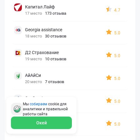
Капитал Лайф
4.7
17 место
173 отзыва
Georgia assistance
5.0
18 место
30 отзывов
Д2 Страхование
5.0
19 место
10 отзывов
АйАйСи
5.0
20 место
7 отзывов
OxySport
5.0
Мы
собираем
cookie для
21 место
6 отзывов
аналитики и правильной
работы
сайта
ERGO AXA
Окей
5.0
22 место
2 отзыва