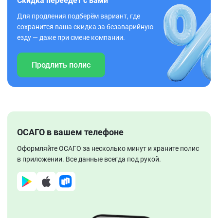
Скидка переедет с вами
Для продления подберём вариант, где
сохранится ваша скидка за безаварийную
езду — даже при смене компании.
Продлить полис
ОСАГО в вашем телефоне
Оформляйте ОСАГО за несколько минут и храните полис
в приложении. Все данные всегда под рукой.