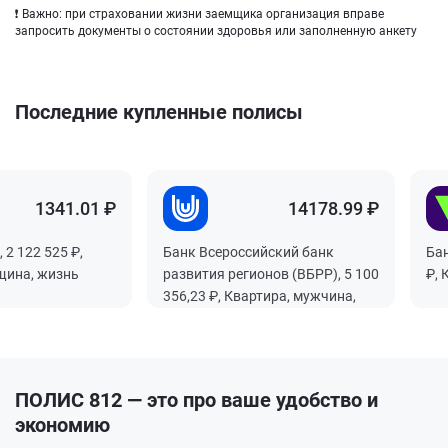
❗ Важно: при страховании жизни заемщика организация вправе
запросить документы о состоянии здоровья или заполненную анкету
Последние купленные полисы
1341.01 ₽
1341.01 ₽
1341.01 ₽
1341.01 ₽
14178.99 ₽
14178.99 ₽
14178.99 ₽
14178.99 ₽
 2 122 525 ₽,
 2 122 525 ₽,
 2 122 525 ₽,
 2 122 525 ₽,
Банк Всероссийский банк
Банк Всероссийский банк
Банк Всероссийский банк
Банк Всероссийский банк
Бан
Бан
Бан
Бан
щина, жизнь
щина, жизнь
щина, жизнь
щина, жизнь
развития регионов (ВБРР), 5 100
развития регионов (ВБРР), 5 100
развития регионов (ВБРР), 5 100
развития регионов (ВБРР), 5 100
₽, 
₽, 
₽, 
₽, 
356,23 ₽, Квартира, мужчина,
356,23 ₽, Квартира, мужчина,
356,23 ₽, Квартира, мужчина,
356,23 ₽, Квартира, мужчина,
жизнь
жизнь
жизнь
жизнь
ПОЛИС 812 — это про ваше удобство и
экономию