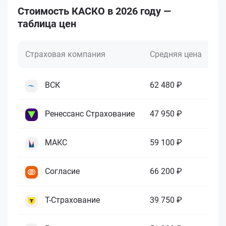
Стоимость КАСКО в 2026 году —
таблица цен
Страховая компания
Средняя цена
М
ВСК
62 480 ₽
5 
Ренессанс Страхование
47 950 ₽
6 
МАКС
59 100 ₽
5 
Согласие
66 200 ₽
7 
Т-Страхование
39 750 ₽
5 