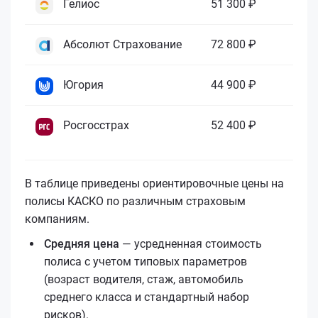
Гелиос
51 300 ₽
7 
Абсолют Страхование
72 800 ₽
5 
Югория
44 900 ₽
5 
Росгосстрах
52 400 ₽
5 
В таблице приведены ориентировочные цены на
полисы КАСКО по различным страховым
компаниям.
Средняя цена
— усредненная стоимость
полиса с учетом типовых параметров
(возраст водителя, стаж, автомобиль
среднего класса и стандартный набор
рисков).