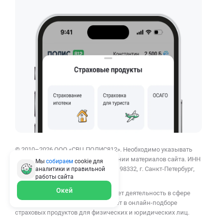
© 2010–2026 ООО «СВЦ ПОЛИС812». Необходимо указывать
ссылку polis812.ru при использовании материалов сайта. ИНН
Мы
собираем
cookie для
7807384453, ОГРН 1137847389162, 198332, г. Санкт-Петербург,
аналитики и правильной
работы
сайта
Ленинский пр-кт, д. 90.
Окей
ООО «СВЦ ПОЛИС812» осуществляет деятельность в сфере
финансовых услуг: сервис помогает в онлайн-подборе
страховых продуктов для физических и юридических лиц.