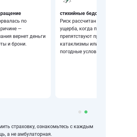
вращение
стихийные бедствия
орвалась по
Риск рассчитан на возмещение
причине —
ущерба, когда поездке
ания вернет деньги
препятствуют природные
еты и брони.
катаклизмы или сложные
погодные условия.
мить страховку, ознакомьтесь с каждым
щь, а не амбулаторная.