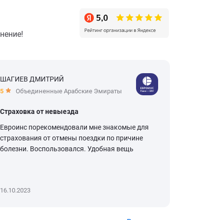
нение!
ШАГИЕВ ДМИТРИЙ
Нина Ли
5
Объединенные Арабские Эмираты
5
Турц
Страховка от невыезда
Страховк
Евроинс порекомендовали мне знакомые для
Отличный
страхования от отмены поездки по причине
страхова
болезни. Воспользовался. Удобная вещь
страховк
16.10.2023
14.09.2023