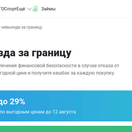
ГО
Спорт
Ещё
Займы
 невыезда за границу
зда за границу
печения финансовой безопасности в случае отказа от
годной цене и получите кешбэк за каждую покупку.
до 29%
 по выгодным ценам до 12 августа