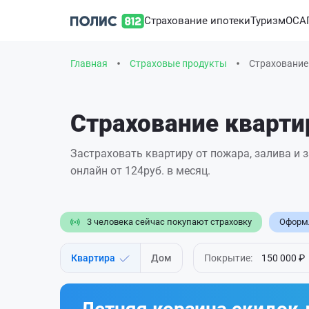
Страхование ипотеки
Туризм
ОСА
Главная
Страховые продукты
Страхование
Страхование кварт
Застраховать квартиру от пожара, залива и
онлайн
от
124
руб. в месяц.
3 человека сейчас покупают страховку
Оформл
Квартира
Дом
Покрытие:
150 000 ₽