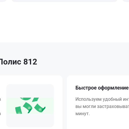
Полис 812
Быстрое оформление
в
Используем удобный ин
вы могли застраховыват
в
минут.