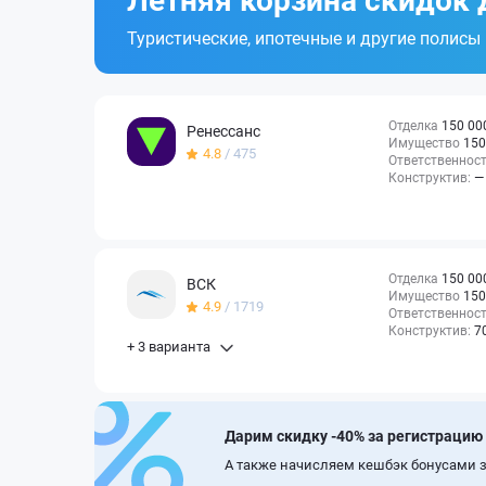
Летняя корзина скидок 
Туристические, ипотечные и другие полисы
Отделка
150 00
Ренессанс
Имущество
150
4.8
/ 475
Ответственнос
Конструктив:
—
Отделка
150 00
ВСК
Имущество
150
4.9
/ 1719
Ответственнос
Конструктив:
7
+ 3 варианта
Дарим скидку -40% за регистрацию
А также начисляем кешбэк бонусами з