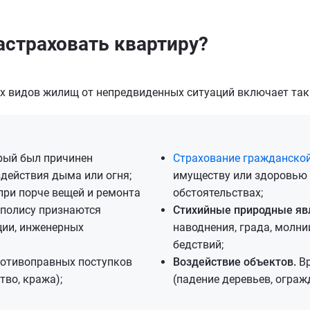
астраховать квартиру?
х видов жилищ от непредвиденных ситуаций включает так
рый был причинен
Страхование гражданской
здействия дыма или огня;
имуществу или здоровью 
при порче вещей и ремонта
обстоятельствах;
 полису признаются
Стихийные природные яв
ции, инженерных
наводнения, града, молни
бедствий;
ротивоправных поступков
Воздействие объектов.
Вр
тво, кража);
(падение деревьев, ограж