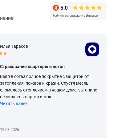
нение!
Илья Тарасов
Рамиль З
5
5
Страхование квартиры и потоп
Страхов
Взял в согаз полное покрытие с защитой от
Все прош
затопления, пожара и кражи. Спустя месяц
сломалось отоплением в нашем доме, затопило
несколько квартир и мою...
Читать далее
12.03.2026
24.02.2026