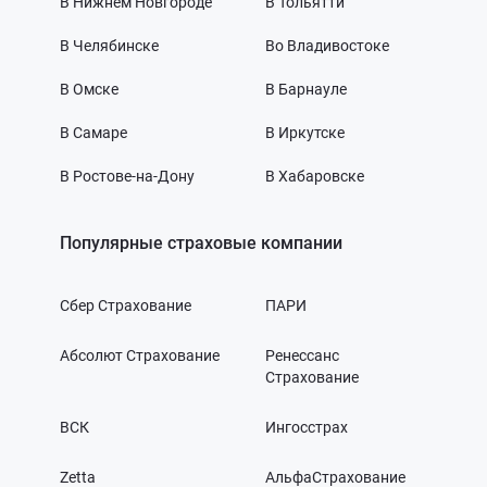
В Нижнем Новгороде
В Тольятти
В Челябинске
Во Владивостоке
В Омске
В Барнауле
В Самаре
В Иркутске
В Ростове-на-Дону
В Хабаровске
Популярные страховые компании
Сбер Страхование
ПАРИ
Абсолют Страхование
Ренессанс
Страхование
ВСК
Ингосстрах
Zetta
АльфаСтрахование