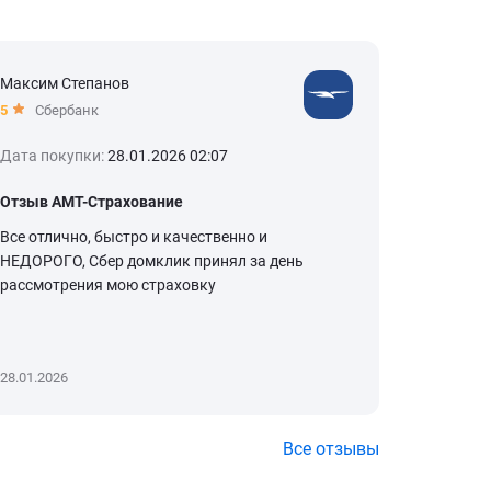
Максим Степанов
Елизавет
5
Сбербанк
5
Сбер
Дата покупки:
28.01.2026 02:07
Дата пок
Отзыв АМТ-Страхование
О сотруд
Все отлично, быстро и качественно и
Обращаюс
НЕДОРОГО, Сбер домклик принял за день
раз для 
рассмотрения мою страховку
недвижим
здоровья.
Читать д
28.01.2026
27.01.2026
Все отзывы