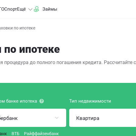
ГО
Спорт
Ещё
Займы
ховки по ипотеке
 по ипотеке
я процедура до полного погашения кредита. Рассчитайте
ом банке ипотека
Тип недвижимости
бербанк
Квартира
анк
ВТБ
Райффайзенбанк