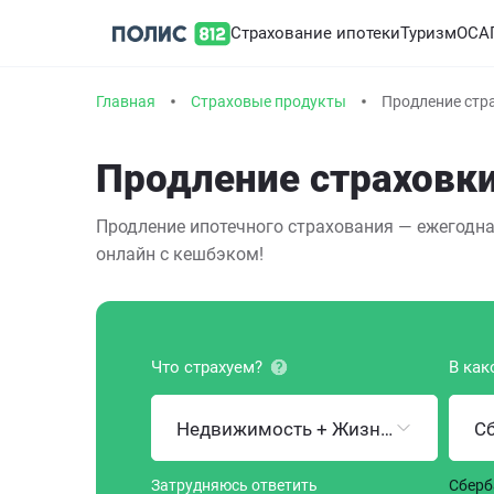
Страхование ипотеки
Туризм
ОСА
Главная
Страховые продукты
Продление стра
Продление страховки
Продление ипотечного страхования — ежегодна
онлайн с кешбэком!
Что страхуем?
В как
Недвижимость + Жизнь и здоровье
С
Затрудняюсь ответить
Сберб