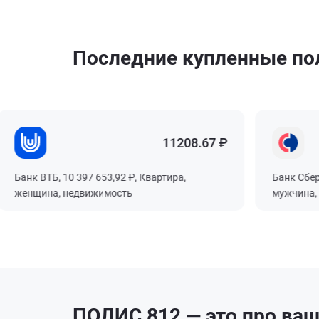
Последние купленные п
11208.67 ₽
Банк ВТБ, 10 397 653,92 ₽, Квартира,
Банк Сбербан
женщина, недвижимость
мужчина, не
ПОЛИС 812 — это про ваш