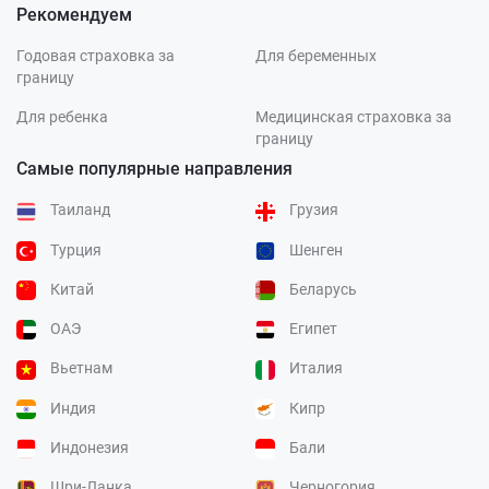
Рекомендуем
Годовая страховка за
Для беременных
границу
Для ребенка
Медицинская страховка за
границу
Самые популярные направления
Таиланд
Грузия
Турция
Шенген
Китай
Беларусь
ОАЭ
Египет
Вьетнам
Италия
Индия
Кипр
Индонезия
Бали
Шри-Ланка
Черногория