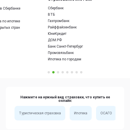
Сбербанк
е
ВТБ
Газпромбанк
е
Райффайзенбанк
н
ЮниКредит
ДОМ.РФ
Банк Санкт-Петербург
Промсвязьбанк
Ипотека по городам
Нажмите на нужный вид страховки, что купить ее
онлайн:
Туристическая страховка
Ипотека
ОСАГО
Сп