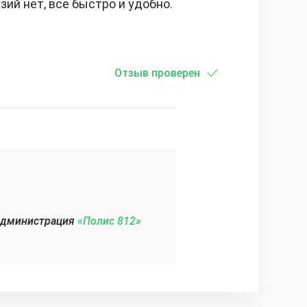
зий нет, все быстро и удобно.
Отзыв проверен
администрация
«Полис 812»‎