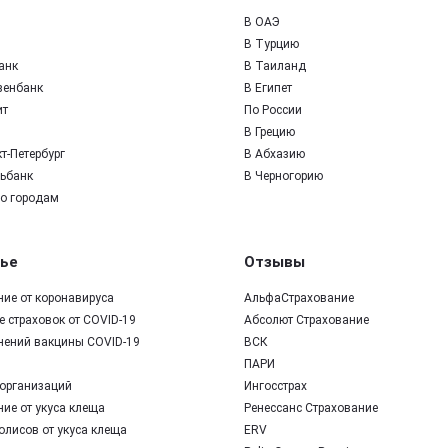
В ОАЭ
В Турцию
анк
В Таиланд
зенбанк
В Египет
ит
По России
В Грецию
т-Петербург
В Абхазию
ьбанк
В Черногорию
по городам
ье
Отзывы
ние от коронавируса
АльфаСтрахование
 страховок от COVID-19
Абсолют Страхование
нений вакцины COVID-19
ВСК
ПАРИ
организаций
Ингосстрах
ие от укуса клеща
Ренессанс Страхование
олисов от укуса клеща
ERV