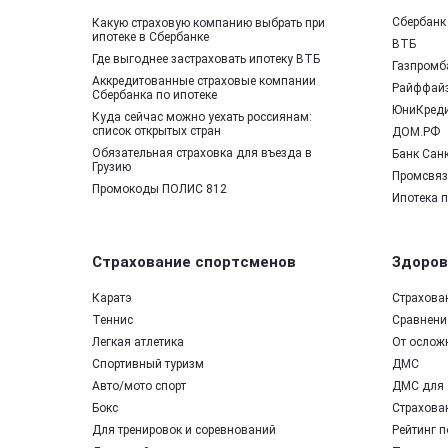
Сбербанк
Какую страховую компанию выбрать при
ипотеке в Сбербанке
ВТБ
Где выгоднее застраховать ипотеку ВТБ
Газпромб
Аккредитованные страховые компании
Райффай
Сбербанка по ипотеке
ЮниКред
Куда сейчас можно уехать россиянам:
список открытых стран
ДОМ.РФ
Обязательная страховка для въезда в
Банк Санк
Грузию
Промсвяз
Промокоды ПОЛИС 812
Ипотека 
Страхование спортсменов
Здоров
Каратэ
Страхова
Теннис
Сравнение
Легкая атлетика
От ослож
Спортивный туризм
ДМС
Авто/мото спорт
ДМС для 
Бокс
Страхован
Для тренировок и соревнований
Рейтинг п