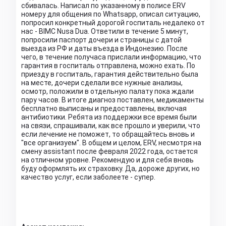
сбивалась. Написал по указанному в полисе ERV
номеру для общения по Whatsapp, описал ситуацию,
попросил конкретный дорогой госпиталь недалеко от
нас - BIMC Nusa Dua. Ответили в течение 5 минут,
попросили паспорт дочери и страницы с датой
выезда из РФ и даты въезда в Индонезию. После
чего, в течение получаса прислали информацию, что
гарантия в госпиталь отправлена, можно ехать. По
приезду в госпиталь, гарантия действительно была
на месте, дочери сделали все нужные анализы,
осмотр, положили в отдельную палату пока ждали
пару часов. В итоге диагноз поставлен, медикаменты
бесплатно выписаны и предоставлены, включая
антибиотики. Ребята из поддержки все время были
на связи, спрашивали, как все прошло и уверили, что
если лечение не поможет, то обращайтесь вновь и
"все организуем". В общем и целом, ERV, несмотря на
смену assistant после февраля 2022 года, остается
на отличном уровне. Рекомендую и для себя вновь
буду оформлять их страховку. Да, дороже других, но
качество услуг, если заболеете - супер.