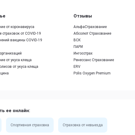
ье
Отзывы
ние от коронавируса
АльфаСтрахование
 страховок от COVID-19
Абсолют Страхование
нений вакцины COVID-19
ВСК
ПАРИ
организаций
Ингосстрах
ие от укуса клеща
Ренессанс Страхование
олисов от укуса клеща
ERV
ицина
Polis Oxygen Premium
ть ее онлайн:
Спортивная страховка
Страховка от невыезда