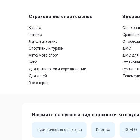
Страхование спортсменов
Здоров
Каратэ
Страхова
Теннис
Сравнение
Легкая атлетика
От ослож
Спортивный туризм
ДМС
Авто/мото спорт
ДМС для 
Бокс
Страхован
Для тренировок и соревнований
Рейтинг п
Для детей
Телемед
Все спорты
Нажмите на нужный вид страховки, что купи
Туристическая страховка
Ипотека
ОСАГО