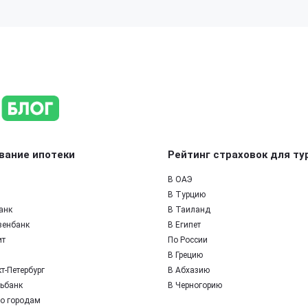
вание ипотеки
Рейтинг страховок для ту
В ОАЭ
В Турцию
анк
В Таиланд
зенбанк
В Египет
ит
По России
В Грецию
т-Петербург
В Абхазию
ьбанк
В Черногорию
по городам