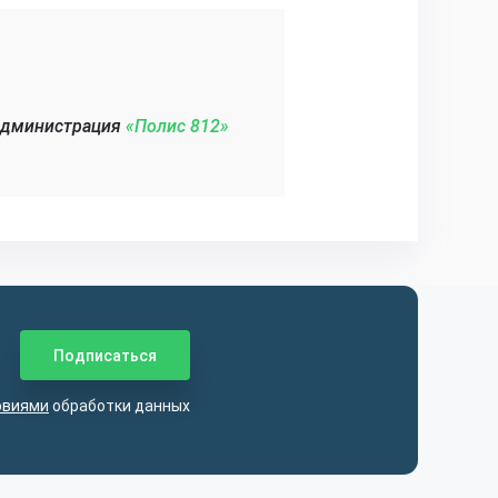
администрация
«Полис 812»‎
овиями
обработки данных