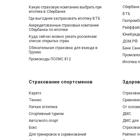
Сбербанк
Какую страховую компанию выбрать при
ипотеке в Сбербанке
ВТБ
Где выгоднее застраховать ипотеку ВТБ
Газпромб
Аккредитованные страховые компании
Райффай
Сбербанка по ипотеке
ЮниКред
Куда сейчас можно уехать россиянам:
список открытых стран
ДОМ.РФ
Обязательная страховка для въезда в
Банк Санк
Грузию
Промсвяз
Промокоды ПОЛИС 812
Ипотека 
Страхование спортсменов
Здоров
Каратэ
Страхова
Теннис
Сравнение
Легкая атлетика
От ослож
Спортивный туризм
ДМС
Авто/мото спорт
ДМС для 
Бокс
Страхован
Для тренировок и соревнований
Рейтинг п