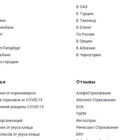
В ОАЭ
В Турцию
анк
В Таиланд
зенбанк
В Египет
ит
По России
В Грецию
т-Петербург
В Абхазию
ьбанк
В Черногорию
по городам
ье
Отзывы
ние от коронавируса
АльфаСтрахование
 страховок от COVID-19
Абсолют Страхование
нений вакцины COVID-19
ВСК
ПАРИ
организаций
Ингосстрах
ие от укуса клеща
Ренессанс Страхование
олисов от укуса клеща
ERV