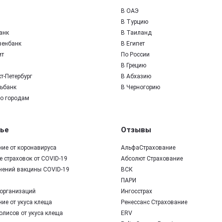
В ОАЭ
В Турцию
анк
В Таиланд
зенбанк
В Египет
ит
По России
В Грецию
т-Петербург
В Абхазию
ьбанк
В Черногорию
по городам
ье
Отзывы
ние от коронавируса
АльфаСтрахование
 страховок от COVID-19
Абсолют Страхование
нений вакцины COVID-19
ВСК
ПАРИ
организаций
Ингосстрах
ие от укуса клеща
Ренессанс Страхование
олисов от укуса клеща
ERV