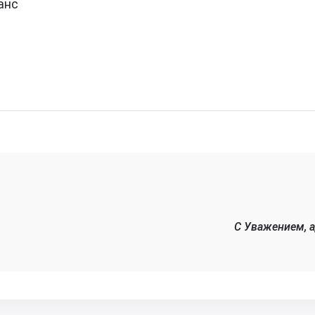
анс
C Уважением, 