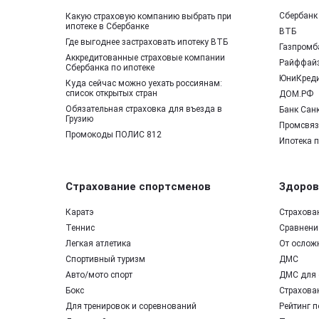
Сбербанк
Какую страховую компанию выбрать при
ипотеке в Сбербанке
ВТБ
Где выгоднее застраховать ипотеку ВТБ
Газпромб
Аккредитованные страховые компании
Райффай
Сбербанка по ипотеке
ЮниКред
Куда сейчас можно уехать россиянам:
список открытых стран
ДОМ.РФ
Обязательная страховка для въезда в
Банк Санк
Грузию
Промсвяз
Промокоды ПОЛИС 812
Ипотека 
Страхование спортсменов
Здоров
Каратэ
Страхова
Теннис
Сравнение
Легкая атлетика
От ослож
Спортивный туризм
ДМС
Авто/мото спорт
ДМС для 
Бокс
Страхован
Для тренировок и соревнований
Рейтинг п