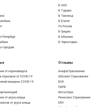
В ОАЭ
В Турцию
анк
В Таиланд
зенбанк
В Египет
ит
По России
В Грецию
т-Петербург
В Абхазию
ьбанк
В Черногорию
по городам
ье
Отзывы
ние от коронавируса
АльфаСтрахование
 страховок от COVID-19
Абсолют Страхование
нений вакцины COVID-19
ВСК
ПАРИ
организаций
Ингосстрах
ие от укуса клеща
Ренессанс Страхование
олисов от укуса клеща
ERV