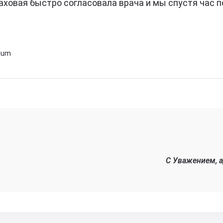
аховая быстро согласовала врача и мы спустя час по
ium
C Уважением, 