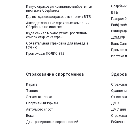
Сбербанк
Какую страховую компанию выбрать при
ипотеке в Сбербанке
ВТБ
Где выгоднее застраховать ипотеку ВТБ
Газпромб
Аккредитованные страховые компании
Райффай
Сбербанка по ипотеке
ЮниКред
Куда сейчас можно уехать россиянам:
список открытых стран
ДОМ.РФ
Обязательная страховка для въезда в
Банк Санк
Грузию
Промсвяз
Промокоды ПОЛИС 812
Ипотека 
Страхование спортсменов
Здоров
Каратэ
Страхова
Теннис
Сравнение
Легкая атлетика
От ослож
Спортивный туризм
ДМС
Авто/мото спорт
ДМС для 
Бокс
Страхован
Для тренировок и соревнований
Рейтинг п