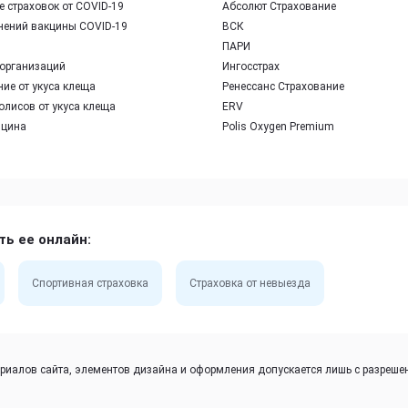
 страховок от COVID-19
Абсолют Страхование
нений вакцины COVID-19
ВСК
ПАРИ
организаций
Ингосстрах
ие от укуса клеща
Ренессанс Страхование
олисов от укуса клеща
ERV
ицина
Polis Oxygen Premium
ть ее онлайн:
Спортивная страховка
Страховка от невыезда
иалов сайта, элементов дизайна и оформления допускается лишь с разрешен