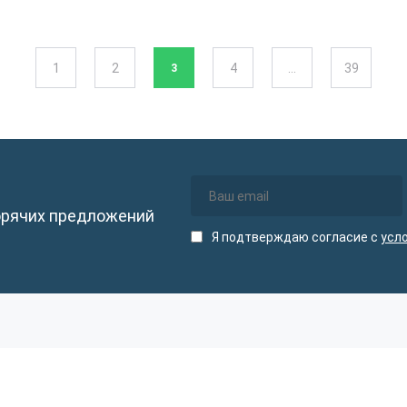
1
2
4
…
39
3
орячих предложений
Я подтверждаю согласие с
усл