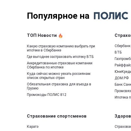
Популярное на
ТОП Новости
Страхо
Сбербанк
Какую страховую компанию выбрать при
ипотеке в Сбербанке
ВТБ
Где выгоднее застраховать ипотеку ВТБ
Газпромб
Аккредитованные страховые компании
Райффай
Сбербанка по ипотеке
ЮниКред
Куда сейчас можно уехать россиянам:
список открытых стран
ДОМ.РФ
Обязательная страховка для въезда в
Банк Санк
Грузию
Промсвяз
Промокоды ПОЛИС 812
Ипотека 
Страхование спортсменов
Здоров
Каратэ
Страхова