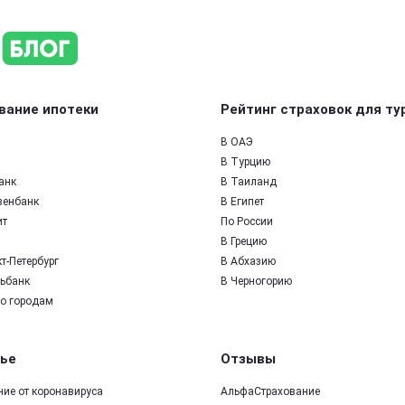
вание ипотеки
Рейтинг страховок для ту
В ОАЭ
В Турцию
анк
В Таиланд
зенбанк
В Египет
ит
По России
В Грецию
т-Петербург
В Абхазию
ьбанк
В Черногорию
по городам
ье
Отзывы
ние от коронавируса
АльфаСтрахование