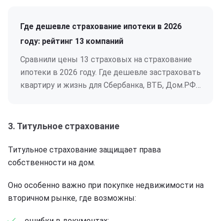
Где дешевле страхование ипотеки в 2026
году: рейтинг 13 компаний
Сравнили цены 13 страховых на страхование
ипотеки в 2026 году. Где дешевле застраховать
квартиру и жизнь для Сбербанка, ВТБ, Дом.РФ,
Альфа-Банка. Тарифы от 0,16% от остатка
кредита, экономия до 4 000 ₽. Калькулятор на
странице.
3. Титульное страхование
Титульное страхование защищает права
собственности на дом.
Оно особенно важно при покупке недвижимости на
вторичном рынке, где возможны:
ошибки в документах;