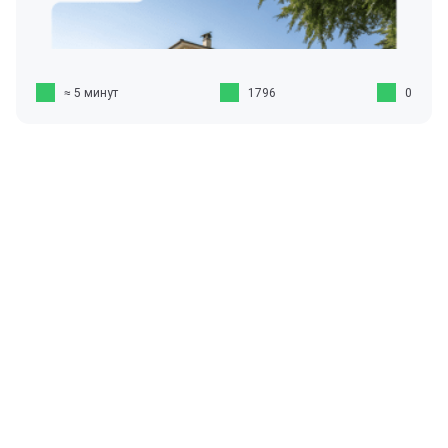
≈ 5 минут
1796
0