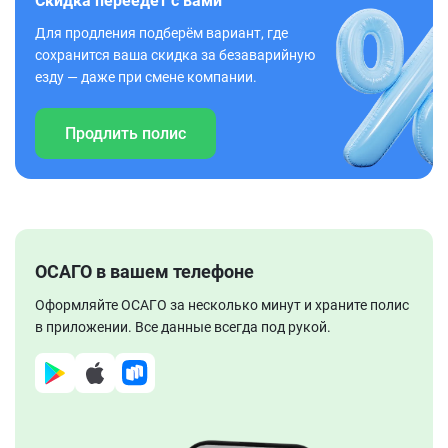
Скидка переедет с вами
Для продления подберём вариант, где
сохранится ваша скидка за безаварийную
езду — даже при смене компании.
Продлить полис
ОСАГО в вашем телефоне
Оформляйте ОСАГО за несколько минут и храните полис
в приложении. Все данные всегда под рукой.