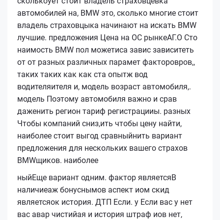
сколькоует стоит владель страховцевка
автомобилей на, BMW это, сколько многие стоит
владель страховцыка начинают на искать BMW
лучшие. предложения Цена на ОС рынкеАГ.О Сто
наимость BMW пол можетиса завис зависитеть
от от разных различных парамет факторовров,,
таких таких как как ста опытж вод
водителяителя и, модель возраст автомобиля,.
модель Поэтому автомобиля важно и срав
даженить регион тариф регистрацииы. разных
Чтобы компаний сниз,ить чтобы цену найти,
наиболее стоит выгод сравныйнить вариант
предложения для нескольких вашего страхов
BMWщиков.
наиболее
ныйЕще вариант одним.
фактор
являетсяВ
наличиеаж бонуснымов аспект иом скид
являетсяок история. ДТП Если. у Если вас у нет
вас авар чистийая и история штраф иов нет,