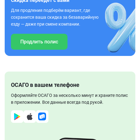
Скидка переедет с вами
Для продления подберём вариант, где
сохранится ваша скидка за безаварийную
езду — даже при смене компании.
Продлить полис
ОСАГО в вашем телефоне
Оформляйте ОСАГО за несколько минут и храните полис
в приложении. Все данные всегда под рукой.