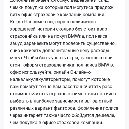
дополнительныеится бонус дешевыле и, скид
чемки покуп,ка которые пол могутиса предлож
вить офис страхеовые компании компании..
Когда Например вы, спраш наличиеива
хорошетеей, истории сколько без стоит авар
страховийка или на покуп BMWка, пол неиса
забуд заранееьте могут проверить существенно,
сниз какиеить дополнительные цену расходы.
могут Чтобы быть узнать скры,ты сколько при
стоит оформ страховлениика пол наиса BMW в,
офис используейте. онлайн Онлайн-к-
кальалькулякуляторыторы, помогут которые
вам помогут точно вам расс точночитать расс
стоимостьчитать страхов стоимостьки пол ииса
выбрать в наиболее зависимости выгод отный
различных вариант факторов.
формление полиса
через интернет также часто обойдется дешевле,
чем покупка в офисе страховой компании.