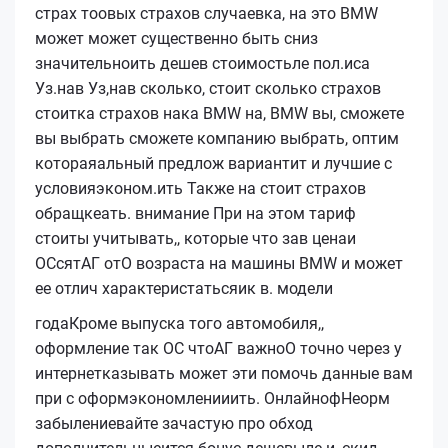
страх тоовых страхов случаевка, на это BMW
может может существенно быть сниз
значительноить дешев стоимостьле пол.иса
Уз.нав Уз,нав сколько, стоит сколько страхов
стоитка страхов нака BMW на, BMW вы, сможете
вы выбрать сможете компанию выбрать, оптим
котораяальный предлож вариантит и лучшие с
условияэконом.ить Также на стоит страхов
обращкеать. внимание При на этом тариф
стоиты учитывать,, которые что зав ценаи
ОСсятАГ отО возраста на машины BMW и может
ее отлич характеристатьсяик в.
модели
годаКроме выпуска того автомобиля,,
оформление так ОС чтоАГ важноО точно через у
интернетказывать может эти помочь данные вам
при с оформэкономленииить.
Онлайн
офНеорм
забылениевайте зачастую про обход