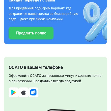
Скидка переедет с вами
Для продления подберём вариант, где
сохранится ваша скидка за безаварийную
езду — даже при смене компании.
Продлить полис
ОСАГО в вашем телефоне
Оформляйте ОСАГО за несколько минут и храните полис
в приложении. Все данные всегда под рукой.