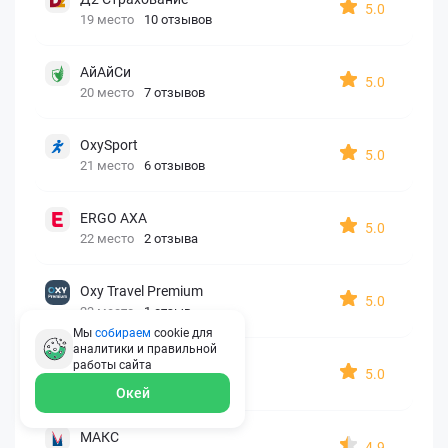
5.0
19 место
10 отзывов
АйАйСи
5.0
20 место
7 отзывов
OxySport
5.0
21 место
6 отзывов
ERGO AXA
5.0
22 место
2 отзыва
Oxy Travel Premium
5.0
23 место
1 отзыв
Мы
собираем
cookie для
аналитики и правильной
УралСиб
работы
сайта
5.0
24 место
1 отзыв
Окей
МАКС
4.9