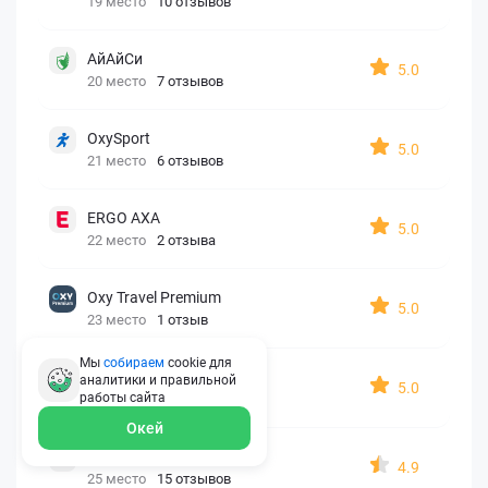
19 место
10 отзывов
АйАйСи
5.0
20 место
7 отзывов
OxySport
5.0
21 место
6 отзывов
ERGO AXA
5.0
22 место
2 отзыва
Oxy Travel Premium
5.0
23 место
1 отзыв
Мы
собираем
cookie для
УралСиб
аналитики и правильной
5.0
работы
сайта
24 место
1 отзыв
Окей
МАКС
4.9
25 место
15 отзывов