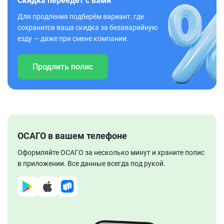
Скидка переедет с вами
Для продления подберём вариант, где
сохранится ваша скидка за безаварийную
езду — даже при смене компании.
Продлить полис
ОСАГО в вашем телефоне
Оформляйте ОСАГО за несколько минут и храните полис
в приложении. Все данные всегда под рукой.