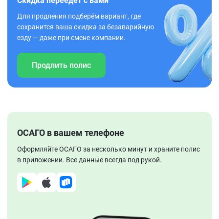
Скидка переедет с вами
Для продления подберём вариант, где
сохранится ваша скидка за безаварийную
езду — даже при смене компании.
Продлить полис
ОСАГО в вашем телефоне
Оформляйте ОСАГО за несколько минут и храните полис
в приложении. Все данные всегда под рукой.