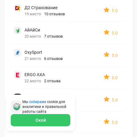
Д2 Страхование
5.0
19 место
10 отзывов
АйАйСи
5.0
20 место
7 отзывов
OxySport
5.0
21 место
6 отзывов
ERGO AXA
5.0
22 место
2 отзыва
Oxy Travel Premium
5.0
Мы
собираем
cookie для
23 место
1 отзыв
аналитики и правильной
работы
сайта
УралСиб
Окей
5.0
24 место
1 отзыв