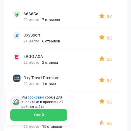
АйАйСи
5.0
20 место
7 отзывов
OxySport
5.0
21 место
6 отзывов
ERGO AXA
5.0
22 место
2 отзыва
Oxy Travel Premium
5.0
23 место
1 отзыв
Мы
собираем
cookie для
УралСиб
5.0
аналитики и правильной
24 место
1 отзыв
работы
сайта
Окей
МАКС
4.9
25 место
15 отзывов