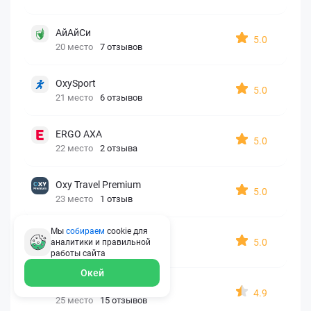
АйАйСи
5.0
20 место
7 отзывов
OxySport
5.0
21 место
6 отзывов
ERGO AXA
5.0
22 место
2 отзыва
Oxy Travel Premium
5.0
23 место
1 отзыв
Мы
собираем
cookie для
УралСиб
5.0
аналитики и правильной
24 место
1 отзыв
работы
сайта
Окей
МАКС
4.9
25 место
15 отзывов