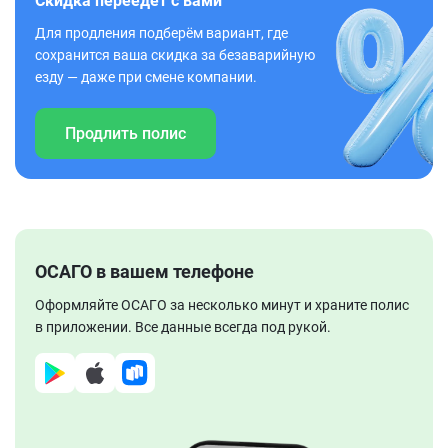
Скидка переедет с вами
Для продления подберём вариант, где
сохранится ваша скидка за безаварийную
езду — даже при смене компании.
Продлить полис
ОСАГО в вашем телефоне
Оформляйте ОСАГО за несколько минут и храните полис
в приложении. Все данные всегда под рукой.