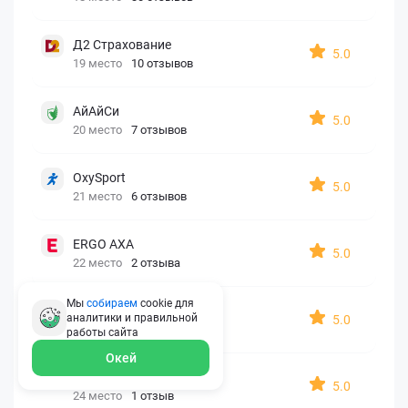
Д2 Страхование
5.0
19 место
10 отзывов
АйАйСи
5.0
20 место
7 отзывов
OxySport
5.0
21 место
6 отзывов
ERGO AXA
5.0
22 место
2 отзыва
Мы
собираем
cookie для
Oxy Travel Premium
аналитики и правильной
5.0
23 место
1 отзыв
работы
сайта
Окей
УралСиб
5.0
24 место
1 отзыв