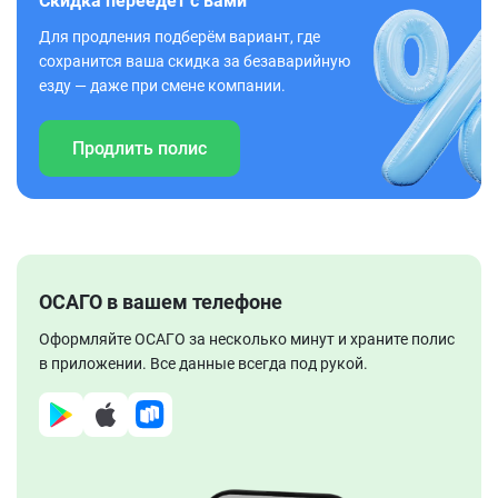
Скидка переедет с вами
Для продления подберём вариант, где
сохранится ваша скидка за безаварийную
езду — даже при смене компании.
Продлить полис
ОСАГО в вашем телефоне
Оформляйте ОСАГО за несколько минут и храните полис
в приложении. Все данные всегда под рукой.