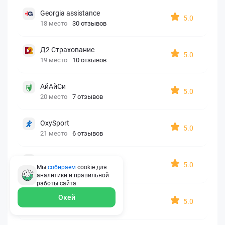
Georgia assistance
5.0
18 место
30 отзывов
Д2 Страхование
5.0
19 место
10 отзывов
АйАйСи
5.0
20 место
7 отзывов
OxySport
5.0
21 место
6 отзывов
ERGO AXA
5.0
Мы
собираем
cookie для
22 место
2 отзыва
аналитики и правильной
работы
сайта
Oxy Travel Premium
Окей
5.0
23 место
1 отзыв