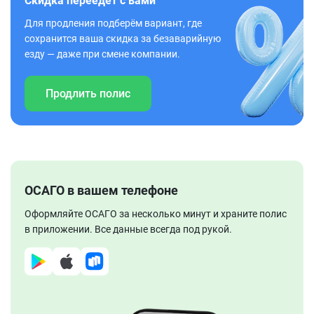
Скидка переедет с вами
Для продления подберём вариант, где
сохранится ваша скидка за безаварийную
езду — даже при смене компании.
Продлить полис
ОСАГО в вашем телефоне
Оформляйте ОСАГО за несколько минут и храните полис
в приложении. Все данные всегда под рукой.