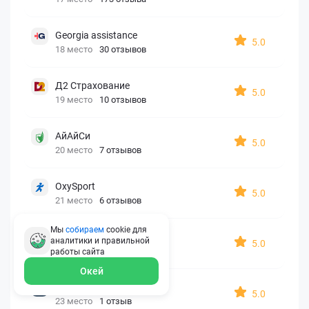
Georgia assistance
5.0
18 место
30 отзывов
Д2 Страхование
5.0
19 место
10 отзывов
АйАйСи
5.0
20 место
7 отзывов
OxySport
5.0
21 место
6 отзывов
Мы
собираем
cookie для
ERGO AXA
аналитики и правильной
5.0
22 место
2 отзыва
работы
сайта
Окей
Oxy Travel Premium
5.0
23 место
1 отзыв