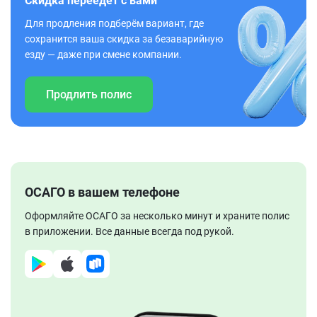
Скидка переедет с вами
Для продления подберём вариант, где
сохранится ваша скидка за безаварийную
езду — даже при смене компании.
Продлить полис
ОСАГО в вашем телефоне
Оформляйте ОСАГО за несколько минут и храните полис
в приложении. Все данные всегда под рукой.