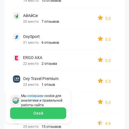
19 место
10 отзывов
АйАйСи
5.0
20 место
7 отзывов
OxySport
5.0
21 место
6 отзывов
ERGO AXA
5.0
22 место
2 отзыва
Oxy Travel Premium
5.0
23 место
1 отзыв
Мы
собираем
cookie для
УралСиб
аналитики и правильной
5.0
работы
сайта
24 место
1 отзыв
Окей
МАКС
4.9
25 место
15 отзывов