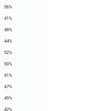
56%
41%
48%
44%
52%
50%
41%
47%
49%
42%