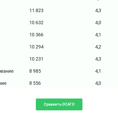
11 823
4,3
10 632
4,0
10 366
4,1
10 294
4,2
10 231
4,3
ование
8 985
4,1
ние
8 556
4,0
Сравнить ОСАГО