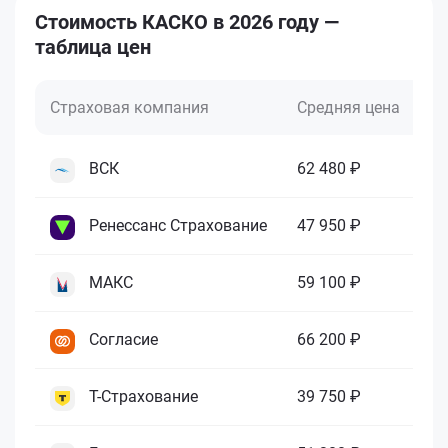
Стоимость КАСКО в 2026 году —
таблица цен
Страховая компания
Средняя цена
М
ВСК
62 480 ₽
5 
Ренессанс Страхование
47 950 ₽
6 
МАКС
59 100 ₽
5 
Согласие
66 200 ₽
7 
Т-Страхование
39 750 ₽
5 