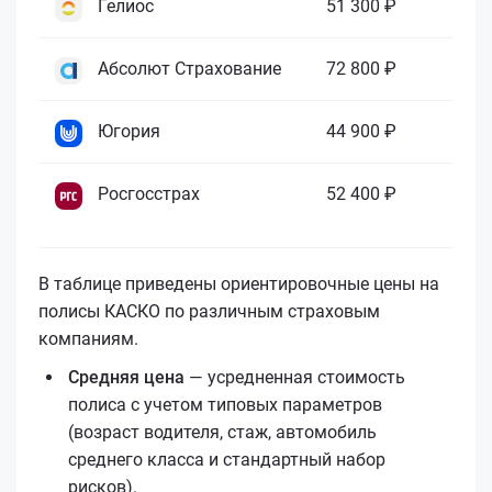
Гелиос
51 300 ₽
7 
Абсолют Страхование
72 800 ₽
5 
Югория
44 900 ₽
5 
Росгосстрах
52 400 ₽
5 
В таблице приведены ориентировочные цены на
полисы КАСКО по различным страховым
компаниям.
Средняя цена
— усредненная стоимость
полиса с учетом типовых параметров
(возраст водителя, стаж, автомобиль
среднего класса и стандартный набор
рисков).