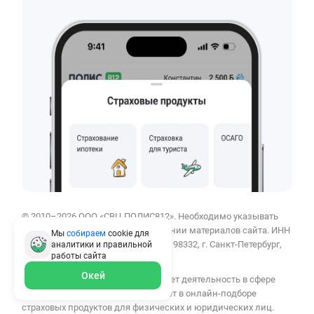
© 2010–2026 ООО «СВЦ ПОЛИС812». Необходимо указывать
ссылку polis812.ru при использовании материалов сайта. ИНН
Мы
собираем
cookie для
7807384453, ОГРН 1137847389162, 198332, г. Санкт-Петербург,
аналитики и правильной
работы
сайта
Ленинский пр-кт, д. 90.
Окей
ООО «СВЦ ПОЛИС812» осуществляет деятельность в сфере
финансовых услуг: сервис помогает в онлайн-подборе
страховых продуктов для физических и юридических лиц.