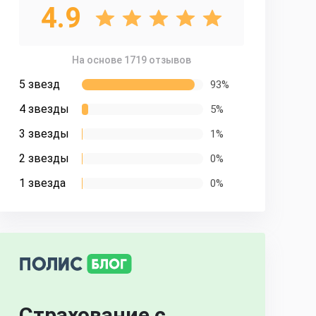
4.9
На основе 1719 отзывов
5 звезд
93%
4 звезды
5%
3 звезды
1%
2 звезды
0%
1 звезда
0%
Страхование с