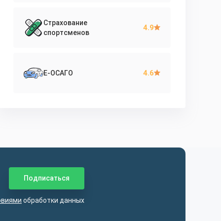
Страхование
4.9
спортсменов
4.6
Е-ОСАГО
овиями
обработки данных