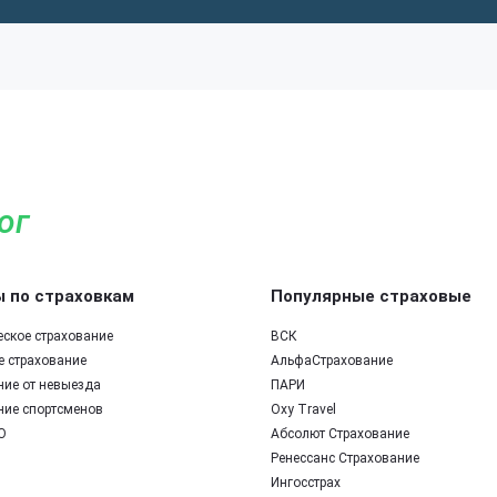
ог
 по страховкам
Популярные страховые
еское страхование
ВСК
е страхование
АльфаСтрахование
ние от невыезда
ПАРИ
ние спортсменов
Oxy Travel
О
Абсолют Страхование
Ренессанс Страхование
Ингосстрах