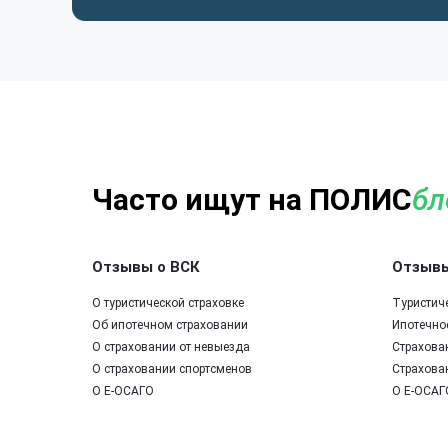
Часто ищут на ПОЛИС
бл
Отзывы о ВСК
Отзывы
О туристической страховке
Туристич
Об ипотечном страховании
Ипотечно
О страховании от невыезда
Страхова
О страховании спортсменов
Страхова
О Е-ОСАГО
О Е-ОСАГ