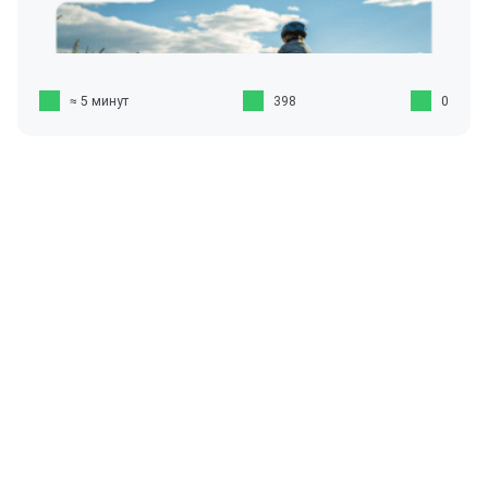
≈ 5 минут
398
0