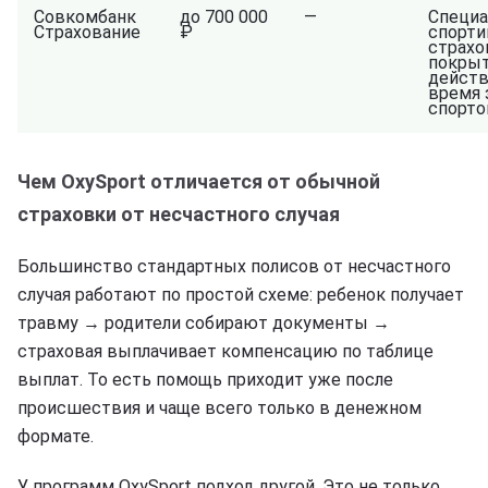
Совкомбанк
до 700 000
—
Специа
Страхование
₽
спорти
страхо
покры
действ
время 
спорт
Чем OxySport отличается от обычной
страховки от несчастного случая
Большинство стандартных полисов от несчастного
случая работают по простой схеме: ребенок получает
травму → родители собирают документы →
страховая выплачивает компенсацию по таблице
выплат. То есть помощь приходит уже после
происшествия и чаще всего только в денежном
формате.
У программ OxySport подход другой. Это не только