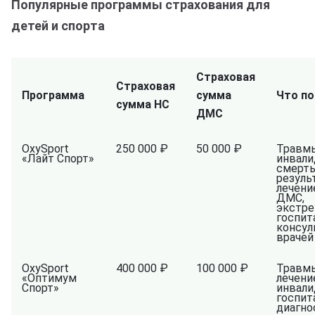
Популярные программы страхования для
детей и спорта
Страховая
Страховая
Программа
сумма
Что п
сумма НС
ДМС
OxySport
250 000 ₽
50 000 ₽
Травм
«Лайт Спорт»
инвали
смерть
резуль
лечени
ДМС,
экстре
госпит
консул
врачей
OxySport
400 000 ₽
100 000 ₽
Травм
«Оптимум
лечени
Спорт»
инвали
госпит
диагно