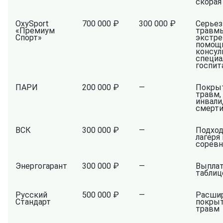
скорая
OxySport
700 000 ₽
300 000 ₽
Серье
«Премиум
травмы
Спорт»
экстре
помощь
консул
специа
госпит
ПАРИ
200 000 ₽
—
Покры
травм,
инвали
смерт
ВСК
300 000 ₽
—
Подход
лагеря 
соревн
Энергогарант
300 000 ₽
—
Выпла
таблиц
Русский
500 000 ₽
—
Расши
Стандарт
покры
травм