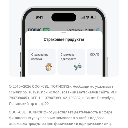
© 2010–2026 ООО «СВЦ ПОЛИС812». Необходимо указывать
ссылку polis812.ru при использовании материалов сайта. ИНН
7807384453, ОГРН 1137847389162, 198332, г. Санкт-Петербург,
Ленинский пр-кт, д. 90.
ООО «СВЦ ПОЛИС812» осуществляет деятельность в сфере
финансовых услуг: сервис помогает в онлайн-подборе
страховых продуктов для физических и юридических лиц.