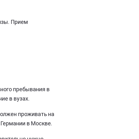
изы. Прием
ьного пребывания в
ие в вузах.
должен проживать на
 Германии в Москве.
арительно нужно