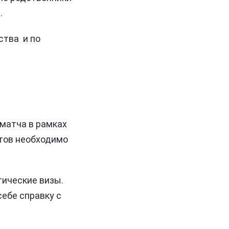
.
ства и по
матча в рамках
нтов необходимо
тические визы.
себе справку с