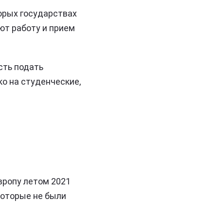
торых государствах
ют работу и прием
сть подать
ко на студенческие,
вропу летом 2021
которые не были