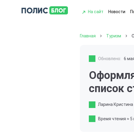
На сайт
Новости
П
Главная
Туризм
О
Обновлено:
6 ма
Оформля
список с
Ларина Кристина
Время чтения
≈ 5