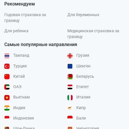
Рекомендуем
Годовая страховка за
Для беременных
границу
Для ребенка
Медицинская страховка за
границу
Самые популярные направления
Таиланд
Грузия
Турция
Шенген
Китай
Беларусь
ОАЭ
Египет
Вьетнам
Италия
Индия
Кипр
Индонезия
Бали
Шри-Ланка
Черногория