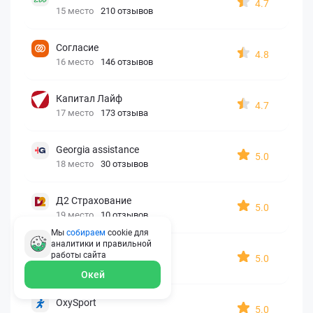
4.7
15 место
210 отзывов
Согласие
4.8
16 место
146 отзывов
Капитал Лайф
4.7
17 место
173 отзыва
Georgia assistance
5.0
18 место
30 отзывов
Д2 Страхование
5.0
19 место
10 отзывов
Мы
собираем
cookie для
аналитики и правильной
АйАйСи
работы
сайта
5.0
20 место
7 отзывов
Окей
OxySport
5.0