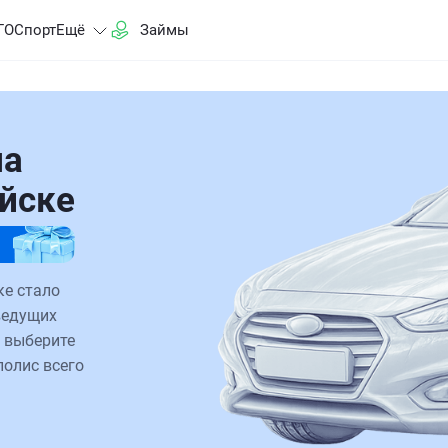
ГО
Спорт
Ещё
Займы
на
ийске
ке стало
ведущих
 выберите
полис всего