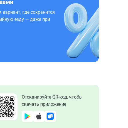
 вами
 вариант, где сохранится
ийную езду — даже при
Отсканируйте QR-код, чтобы
скачать приложение