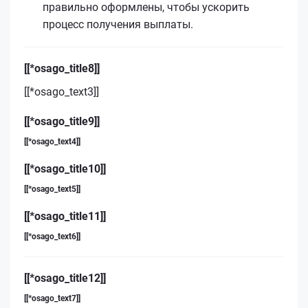
правильно оформлены, чтобы ускорить
процесс получения выплаты.
[[*osago_title8]]
[[*osago_text3]]
[[*osago_title9]]
[[*osago_text4]]
[[*osago_title10]]
[[*osago_text5]]
[[*osago_title11]]
[[*osago_text6]]
[[*osago_title12]]
[[*osago_text7]]