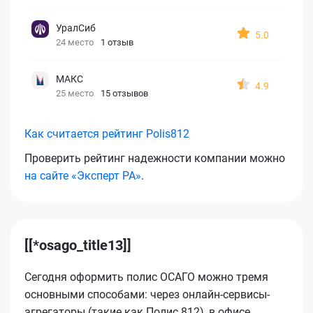
УралСиб
5.0
24 место
1 отзыв
МАКС
4.9
25 место
15 отзывов
Как считается рейтинг Polis812
Проверить рейтинг надежности компании можно
на сайте «Эксперт РА»
.
[[*osago_title13]]
Сегодня оформить полис ОСАГО можно тремя
основными способами: через онлайн-сервисы-
агрегаторы (такие как Полис 812), в офисе