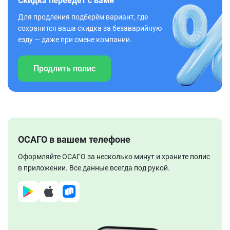
Скидка переедет с вами
Для продления подберём вариант, где
сохранится ваша скидка за безаварийную
езду — даже при смене компании.
Продлить полис
ОСАГО в вашем телефоне
Оформляйте ОСАГО за несколько минут и храните полис
в приложении. Все данные всегда под рукой.