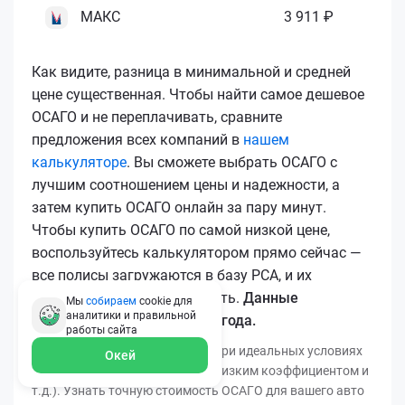
МАКС
3 911 ₽
Как видите, разница в минимальной и средней
цене существенная. Чтобы найти самое дешевое
ОСАГО и не переплачивать, сравните
предложения всех компаний в
нашем
калькуляторе
. Вы сможете выбрать ОСАГО с
лучшим соотношением цены и надежности, а
затем купить ОСАГО онлайн за пару минут.
Чтобы купить ОСАГО по самой низкой цене,
воспользуйтесь калькулятором прямо сейчас —
все полисы загружаются в базу РСА, и их
подлинность легко проверить.
Данные
Мы
собираем
cookie для
аналитики и правильной
актуальны для марта 2026 года.
работы
сайта
*Минимальная цена получена при идеальных условиях
Окей
(безаварийный стаж, регион с низким коэффициентом и
т.д.). Узнать точную стоимость ОСАГО для вашего авто