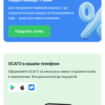
Скидка переедет с вами
Для продления подберём вариант, где
сохранится ваша скидка за безаварийную
езду — даже при смене компании.
Продлить полис
ОСАГО в вашем телефоне
Оформляйте ОСАГО за несколько минут и храните полис
в приложении. Все данные всегда под рукой.