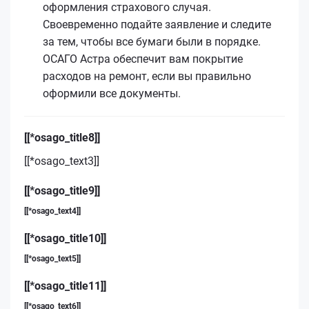
оформления страхового случая.
Своевременно подайте заявление и следите
за тем, чтобы все бумаги были в порядке.
ОСАГО Астра обеспечит вам покрытие
расходов на ремонт, если вы правильно
оформили все документы.
[[*osago_title8]]
[[*osago_text3]]
[[*osago_title9]]
[[*osago_text4]]
[[*osago_title10]]
[[*osago_text5]]
[[*osago_title11]]
[[*osago_text6]]