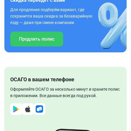
Скидка переедет с вами
Для продления подберём вариант, где
сохранится ваша скидка за безаварийную
езду — даже при смене компании.
Продлить полис
ОСАГО в вашем телефоне
Оформляйте ОСАГО за несколько минут и храните полис
в приложении. Все данные всегда под рукой.