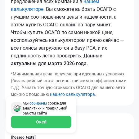
предложения всех компаний в
нашем
калькуляторе
. Вы сможете выбрать ОСАГО с
лучшим соотношением цены и надежности, а
затем купить ОСАГО онлайн за пару минут.
Чтобы купить ОСАГО по самой низкой цене,
воспользуйтесь калькулятором прямо сейчас —
все полисы загружаются в базу РСА, и их
подлинность легко проверить.
Данные
актуальны для марта 2026 года.
*Минимальная цена получена при идеальных условиях
(безаварийный стаж, регион с низким коэффициентом и
т.д.). Узнать точную стоимость ОСАГО для вашего авто
можно с помощью
нашего калькулятора
.
Мы
собираем
cookie для
аналитики и правильной
работы
сайта
Окей
[[*osago_title14]]
[[*osago_text8]]