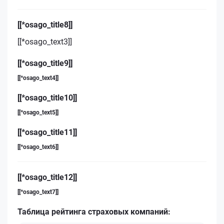
[[*osago_title8]]
[[*osago_text3]]
[[*osago_title9]]
[[*osago_text4]]
[[*osago_title10]]
[[*osago_text5]]
[[*osago_title11]]
[[*osago_text6]]
[[*osago_title12]]
[[*osago_text7]]
Таблица рейтинга страховых компаний: